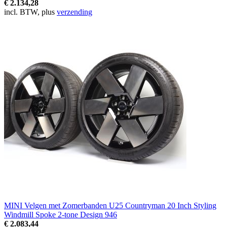
€ 2.134,28
incl. BTW, plus
verzending
MINI Velgen met Zomerbanden U25 Countryman 20 Inch Styling
Windmill Spoke 2-tone Design 946
€ 2.083,44