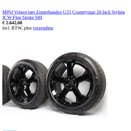
MINI Velgen met Zomerbanden U25 Countryman 20 Inch Styling
JCW Flag Spoke 949
€ 2.642,68
incl. BTW, plus
verzending