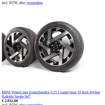
incl. BTW, plus
verzending
MINI Velgen met Zomerbanden U25 Countryman 19 Inch Styling
Kaleido Spoke 947
€ 2.032,60
incl. BTW, plus
verzending