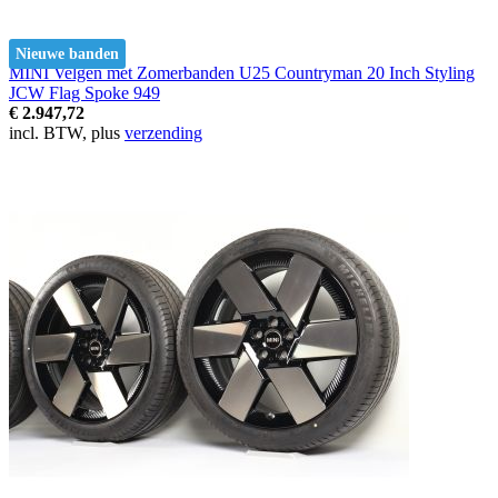
Nieuwe banden
MINI Velgen met Zomerbanden U25 Countryman 20 Inch Styling
JCW Flag Spoke 949
€ 2.947,72
incl. BTW, plus
verzending