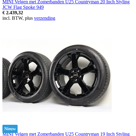
MINI Velgen met Zomerbanden U25 Countryman 20 Inch Styling
JCW Flag Spoke 949
€ 2.439,32
incl. BTW, plus
verzending
Nieuw
MINI Velgen met Zomerbanden U25 Countryman 19 Inch Styling