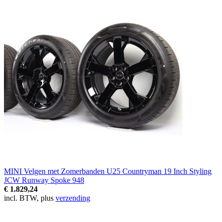
MINI Velgen met Zomerbanden U25 Countryman 19 Inch Styling
JCW Runway Spoke 948
€ 1.829,24
incl. BTW, plus
verzending