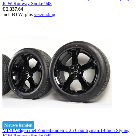
JCW Runway Spoke 948
€ 2.337,64
incl. BTW, plus
verzending
Nieuwe banden
MINI Velgen met Zomerbanden U25 Countryman 19 Inch Styling
JCW Runway Spoke 948