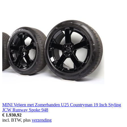
MINI Velgen met Zomerbanden U25 Countryman 19 Inch Styling
JCW Runway Spoke 948
€ 1.930,92
incl. BTW, plus
verzending