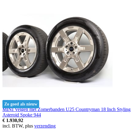
Zo goed als nieuw
MINI Velgen met Zomerbanden U25 Countryman 18 Inch Styling
Asteroid Spoke 944
€ 1.930,92
incl. BTW, plus
verzending