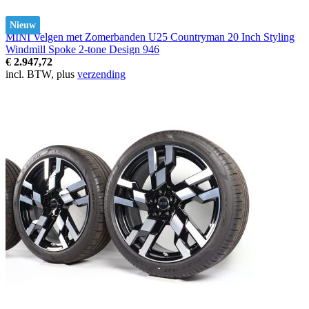
Nieuw
MINI Velgen met Zomerbanden U25 Countryman 20 Inch Styling
Windmill Spoke 2-tone Design 946
€ 2.947,72
incl. BTW, plus
verzending