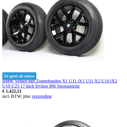
Zo goed als nieuw
BMW Velgen met Zomerbanden X1 U11 iX1 U11 X2 U10 iX2
U10 U25 17 Inch Styling 896 Sternspeiche
€ 1.422,51
incl. BTW, plus
verzending