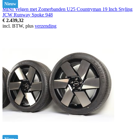
Nieuw
MINI Velgen met Zomerbanden U25 Countryman 19 Inch Styling
JCW Runway Spoke 948
€ 2.439,32
incl. BTW, plus
verzending