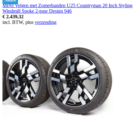
Nieuw
MINI Velgen met Zomerbanden U25 Countryman 20 Inch Styling
Windmill Spoke 2-tone Design 946
€ 2.439,32
incl. BTW, plus
verzending