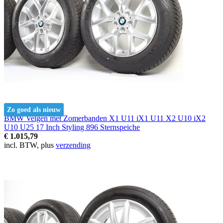
Zo goed als nieuw
BMW Velgen met Zomerbanden X1 U11 iX1 U11 X2 U10 iX2
U10 U25 17 Inch Styling 896 Sternspeiche
€ 1.015,79
incl. BTW, plus
verzending