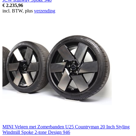
€ 2.235,96
incl. BTW, plus
verzending
MINI Velgen met Zomerbanden U25 Countryman 20 Inch Styling
Windmill Spoke 2-tone Design 946