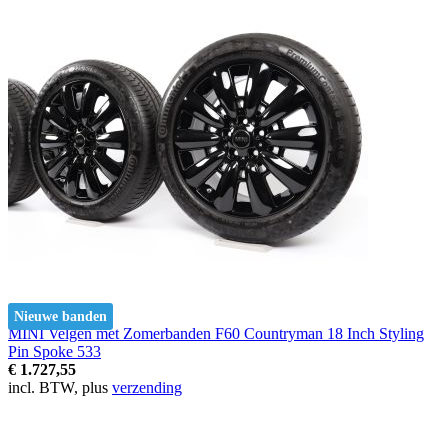
Nieuwe banden
MINI Velgen met Zomerbanden F60 Countryman 18 Inch Styling
Pin Spoke 533
€ 1.727,55
incl. BTW, plus
verzending