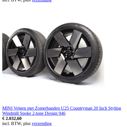
MINI Velgen met Zomerbanden U25 Countryman 20 Inch Styling
Windmill Spoke 2-tone Design 946
€ 2.032,60
incl. BTW, plus
verzending