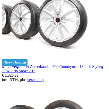
Nieuwe banden
MINI Velgen met Zomerbanden F60 Countryman 18 Inch Styling
JCW Grip Spoke 815
€ 1.320,83
incl. BTW, plus
verzending