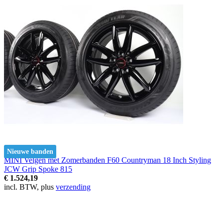
Nieuwe banden
MINI Velgen met Zomerbanden F60 Countryman 18 Inch Styling
JCW Grip Spoke 815
€ 1.524,19
incl. BTW, plus
verzending