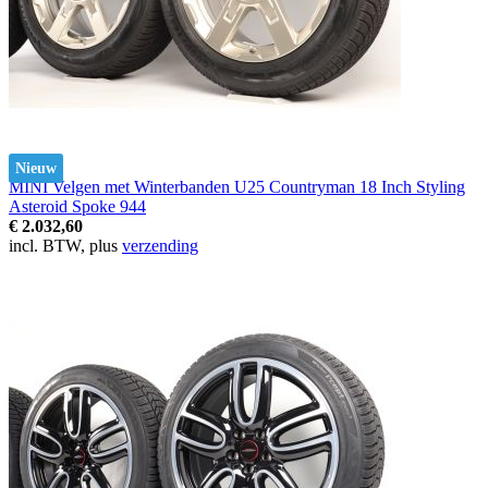
Nieuw
MINI Velgen met Winterbanden U25 Countryman 18 Inch Styling
Asteroid Spoke 944
€ 2.032,60
incl. BTW, plus
verzending