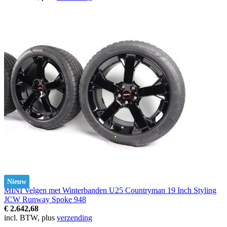
Nieuw
MINI Velgen met Winterbanden U25 Countryman 19 Inch Styling
JCW Runway Spoke 948
€ 2.642,68
incl. BTW, plus
verzending