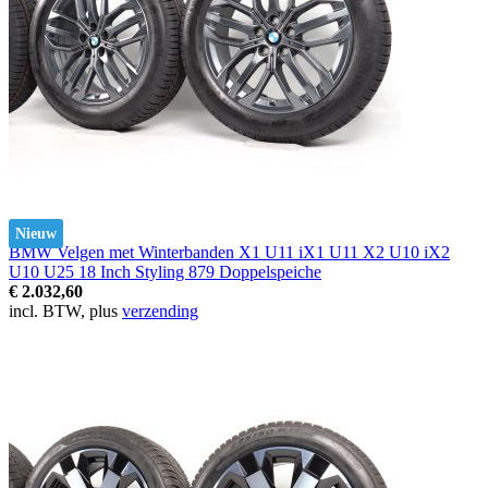
Nieuw
BMW Velgen met Winterbanden X1 U11 iX1 U11 X2 U10 iX2
U10 U25 18 Inch Styling 879 Doppelspeiche
€ 2.032,60
incl. BTW, plus
verzending