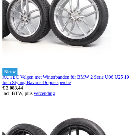
Nieuw
AUTEC Velgen met Winterbanden für BMW 2 Serie U06 U25 19
Inch Styling Bavaris Doppelspeiche
€ 2.083,44
incl. BTW, plus
verzending