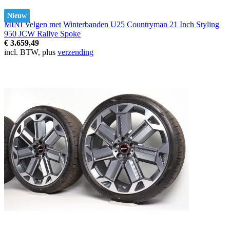
Nieuw
MINI Velgen met Winterbanden U25 Countryman 21 Inch Styling
950 JCW Rallye Spoke
€ 3.659,49
incl. BTW, plus
verzending