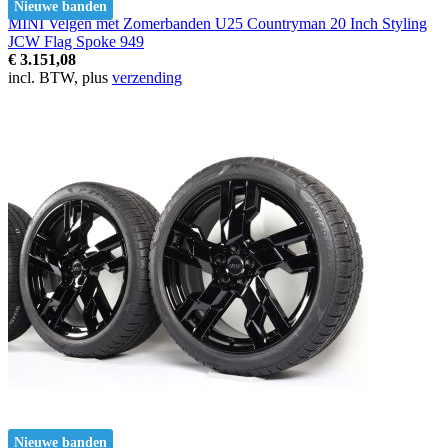
Nieuwe banden
MINI Velgen met Zomerbanden U25 Countryman 20 Inch Styling
JCW Flag Spoke 949
€ 3.151,08
incl. BTW, plus
verzending
Nieuwe banden