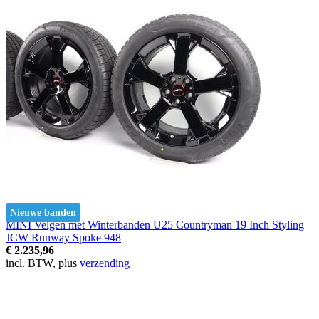
Nieuwe banden
MINI Velgen met Winterbanden U25 Countryman 19 Inch Styling
JCW Runway Spoke 948
€ 2.235,96
incl. BTW, plus
verzending