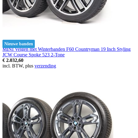
Nieuwe banden
MINI Velgen met Winterbanden F60 Countryman 19 Inch Styling
JCW Course Spoke 523 2-Tone
€ 2.032,60
incl. BTW, plus
verzending