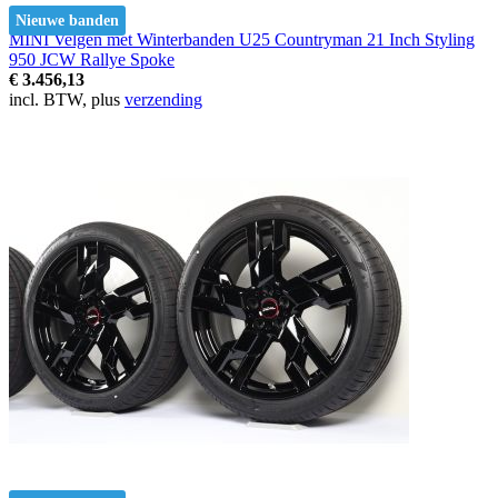
Nieuwe banden
MINI Velgen met Winterbanden U25 Countryman 21 Inch Styling
950 JCW Rallye Spoke
€ 3.456,13
incl. BTW, plus
verzending