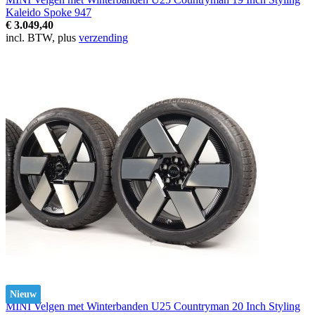
Kaleido Spoke 947
€ 3.049,40
incl. BTW, plus
verzending
Nieuw
MINI Velgen met Winterbanden U25 Countryman 20 Inch Styling