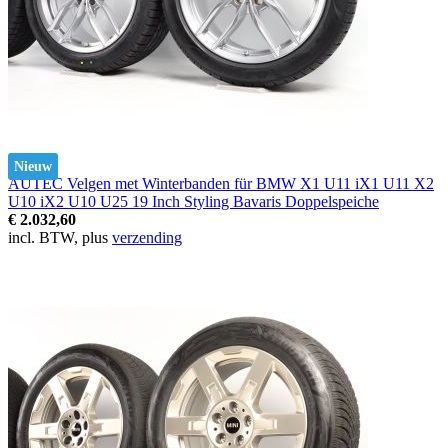
Nieuw
AUTEC Velgen met Winterbanden für BMW X1 U11 iX1 U11 X2
U10 iX2 U10 U25 19 Inch Styling Bavaris Doppelspeiche
€ 2.032,60
incl. BTW, plus
verzending