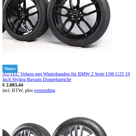
Nieuw
AUTEC Velgen met Winterbanden für BMW 2 Serie U06 U25 19
Inch Styling Bavaris Doppelspeiche
€ 2.083,44
incl. BTW, plus
verzending