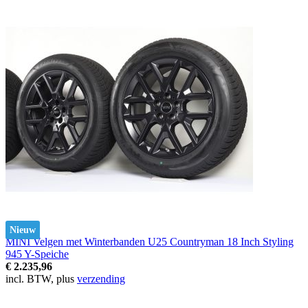
Nieuw
MINI Velgen met Winterbanden U25 Countryman 18 Inch Styling
945 Y-Speiche
€ 2.235,96
incl. BTW, plus
verzending