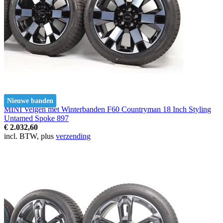
Nieuwe banden
MINI Velgen met Winterbanden F60 Countryman 18 Inch Styling
Untamed Spoke 897
€ 2.032,60
incl. BTW, plus
verzending