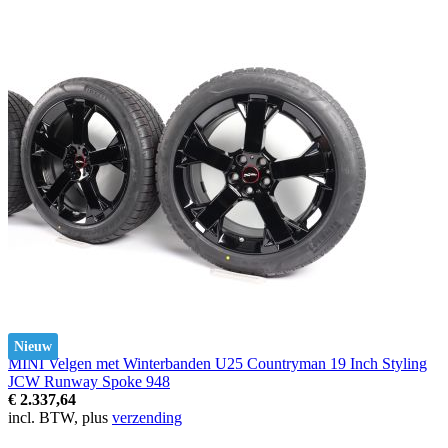
Nieuw
MINI Velgen met Winterbanden U25 Countryman 19 Inch Styling
JCW Runway Spoke 948
€ 2.337,64
incl. BTW, plus
verzending