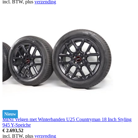
incl. BTW, plus
verzending
Nieuw
MINI Velgen met Winterbanden U25 Countryman 18 Inch Styling
945 Y-Speiche
€ 2.693,52
incl. BTW, plus
verzending