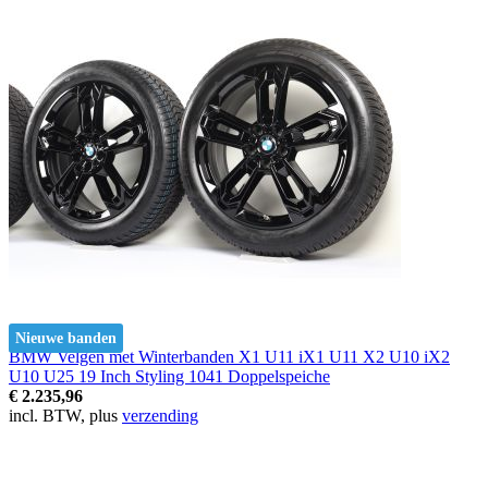
Nieuwe banden
BMW Velgen met Winterbanden X1 U11 iX1 U11 X2 U10 iX2
U10 U25 19 Inch Styling 1041 Doppelspeiche
€ 2.235,96
incl. BTW, plus
verzending