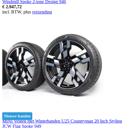
Windmill Spoke 2-tone Design 946
€ 2.947,72
incl. BTW, plus
verzending
Nieuwe banden
MINI Velgen met Winterbanden U25 Countryman 20 Inch Styling
JCW Flag Spoke 949