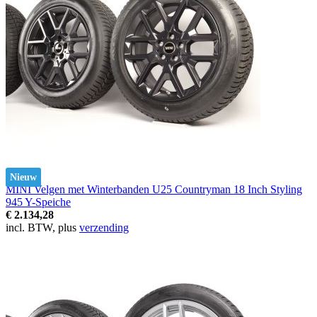
Nieuw
MINI Velgen met Winterbanden U25 Countryman 18 Inch Styling
945 Y-Speiche
€ 2.134,28
incl. BTW, plus
verzending