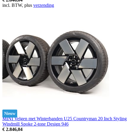
incl. BTW, plus
verzending
Nieuw
MINI Velgen met Winterbanden U25 Countryman 20 Inch Styling
Windmill Spoke 2-tone Design 946
€ 2.846,04