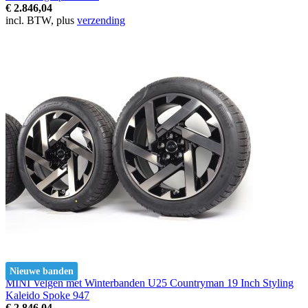
€ 2.846,04
incl. BTW, plus
verzending
Nieuwe banden
MINI Velgen met Winterbanden U25 Countryman 19 Inch Styling
Kaleido Spoke 947
€ 2.846,04