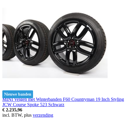
Nieuwe banden
MINI Velgen met Winterbanden F60 Countryman 19 Inch Styling
JCW Course Spoke 523 Schwarz
€ 2.235,96
incl. BTW, plus
verzending