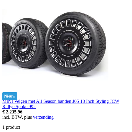
Nieuw
MINI Velgen met All-Season banden J05 18 Inch Styling JCW
Rallye Spoke 992
€ 2.235,96
incl. BTW, plus
verzending
1
product