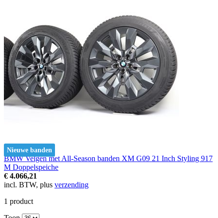
Nieuwe banden
BMW Velgen met All-Season banden XM G09 21 Inch Styling 917
M Doppelspeiche
€ 4.066,21
incl. BTW, plus
verzending
1
product
Toon