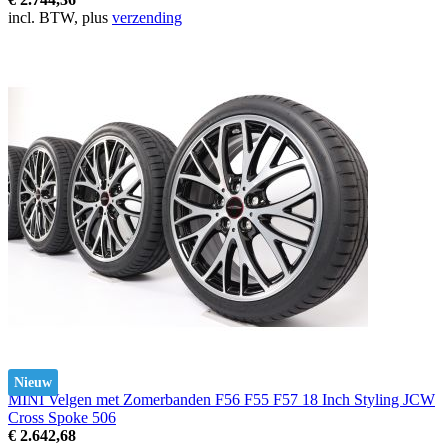
incl. BTW, plus
verzending
Nieuw
MINI Velgen met Zomerbanden F56 F55 F57 18 Inch Styling JCW
Cross Spoke 506
€ 2.642,68