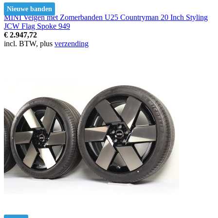
Nieuwe banden
MINI Velgen met Zomerbanden U25 Countryman 20 Inch Styling
JCW Flag Spoke 949
€ 2.947,72
incl. BTW, plus
verzending