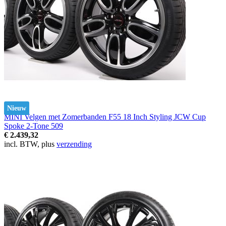
Nieuw
MINI Velgen met Zomerbanden F55 18 Inch Styling JCW Cup
Spoke 2-Tone 509
€ 2.439,32
incl. BTW, plus
verzending