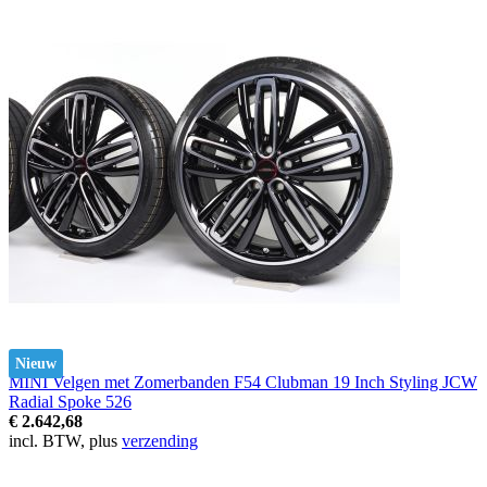
Nieuw
MINI Velgen met Zomerbanden F54 Clubman 19 Inch Styling JCW
Radial Spoke 526
€ 2.642,68
incl. BTW, plus
verzending