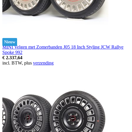
Nieuw
MINI Velgen met Zomerbanden J05 18 Inch Styling JCW Rallye
Spoke 992
€ 2.337,64
incl. BTW, plus
verzending