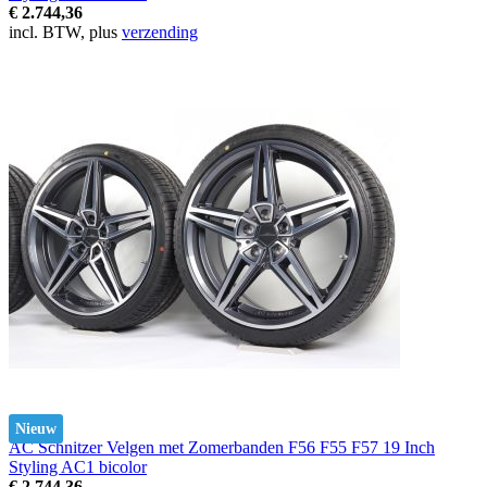
€ 2.744,36
incl. BTW, plus
verzending
Nieuw
AC Schnitzer Velgen met Zomerbanden F56 F55 F57 19 Inch
Styling AC1 bicolor
€ 2.744,36