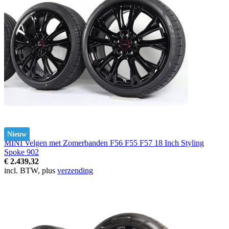
Nieuw
MINI Velgen met Zomerbanden F56 F55 F57 18 Inch Styling
Spoke 902
€ 2.439,32
incl. BTW, plus
verzending