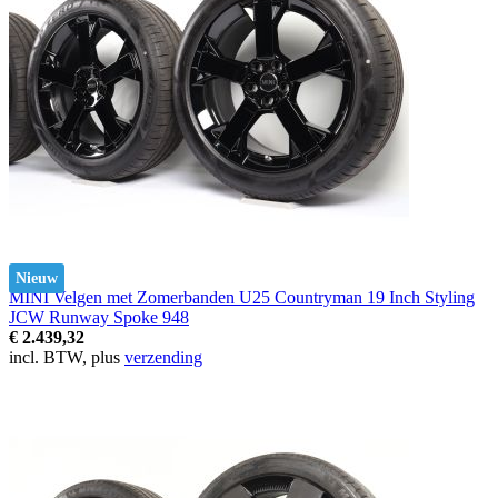
Nieuw
MINI Velgen met Zomerbanden U25 Countryman 19 Inch Styling
JCW Runway Spoke 948
€ 2.439,32
incl. BTW, plus
verzending