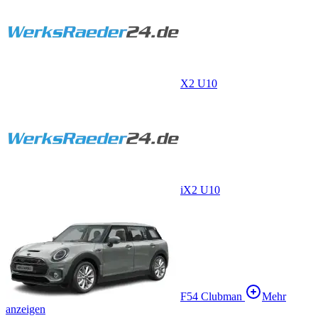
X2 U10
iX2 U10
F54 Clubman
Mehr
anzeigen