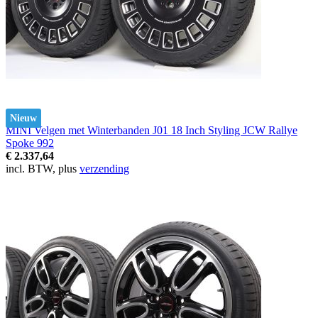
Nieuw
MINI Velgen met Winterbanden J01 18 Inch Styling JCW Rallye
Spoke 992
€ 2.337,64
incl. BTW, plus
verzending