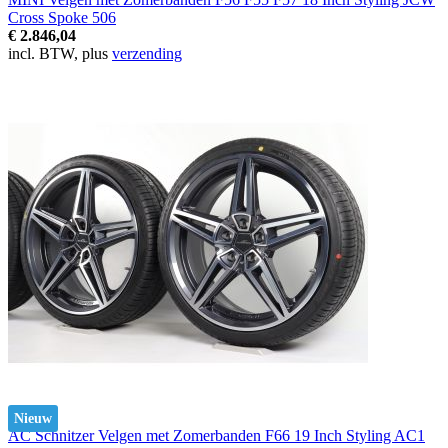
Cross Spoke 506
€ 2.846,04
incl. BTW, plus
verzending
Nieuw
AC Schnitzer Velgen met Zomerbanden F66 19 Inch Styling AC1