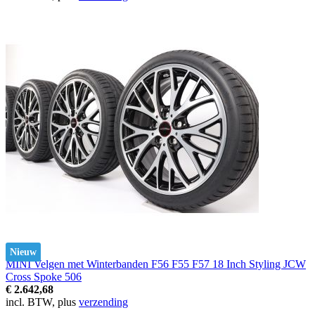
Nieuw
MINI Velgen met Winterbanden F56 F55 F57 18 Inch Styling JCW
Cross Spoke 506
€ 2.642,68
incl. BTW, plus
verzending