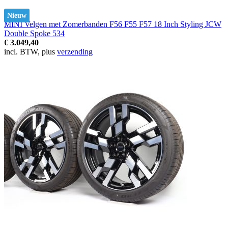
Nieuw
MINI Velgen met Zomerbanden F56 F55 F57 18 Inch Styling JCW
Double Spoke 534
€ 3.049,40
incl. BTW, plus
verzending