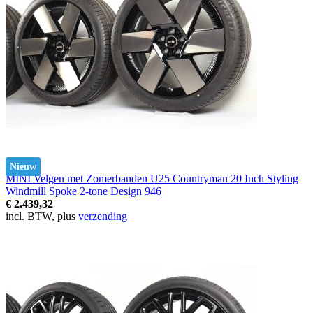
Nieuw
MINI Velgen met Zomerbanden U25 Countryman 20 Inch Styling
Windmill Spoke 2-tone Design 946
€ 2.439,32
incl. BTW, plus
verzending