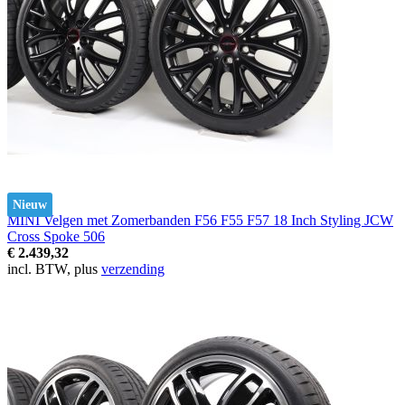
Nieuw
MINI Velgen met Zomerbanden F56 F55 F57 18 Inch Styling JCW
Cross Spoke 506
€ 2.439,32
incl. BTW, plus
verzending