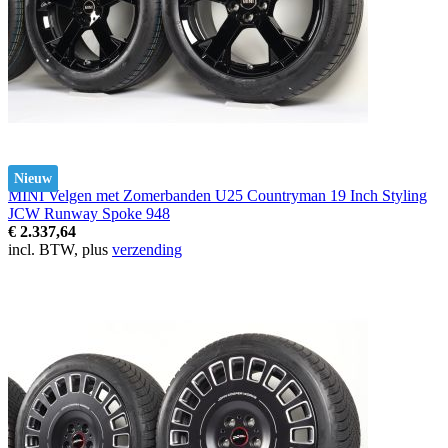
Nieuw
MINI Velgen met Zomerbanden U25 Countryman 19 Inch Styling
JCW Runway Spoke 948
€ 2.337,64
incl. BTW, plus
verzending