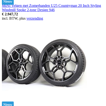
Nieuw
MINI Velgen met Zomerbanden U25 Countryman 20 Inch Styling
Windmill Spoke 2-tone Design 946
€ 2.947,72
incl. BTW, plus
verzending
Nieuw