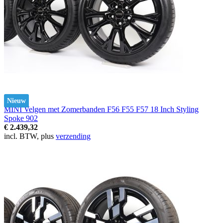
Nieuw
MINI Velgen met Zomerbanden F56 F55 F57 18 Inch Styling
Spoke 902
€ 2.439,32
incl. BTW, plus
verzending