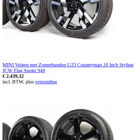
MINI Velgen met Zomerbanden U25 Countryman 20 Inch Styling
JCW Flag Spoke 949
€ 2.439,32
incl. BTW, plus
verzending