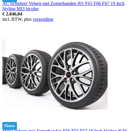
AC Schnitzer Velgen met Zomerbanden J01 F65 F66 F67 19 Inch
Styling MI3 bicolor
€ 2.846,04
incl. BTW, plus
verzending
Nieuw
MINI Velgen met Zomerbanden F56 F55 F57 18 Inch Styling JCW