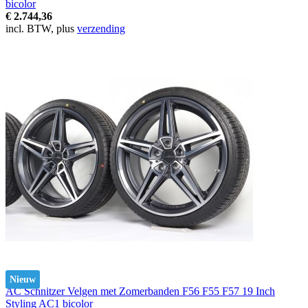
bicolor
€ 2.744,36
incl. BTW, plus
verzending
Nieuw
AC Schnitzer Velgen met Zomerbanden F56 F55 F57 19 Inch
Styling AC1 bicolor