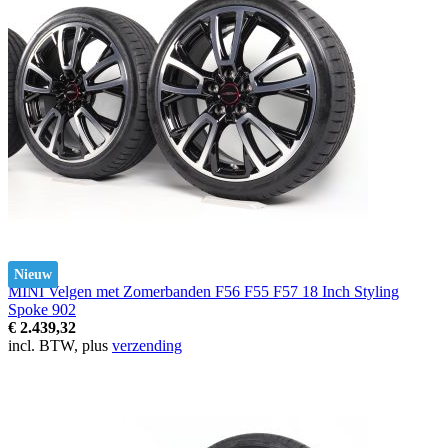
Nieuw
MINI Velgen met Zomerbanden F56 F55 F57 18 Inch Styling
Spoke 902
€ 2.439,32
incl. BTW, plus
verzending