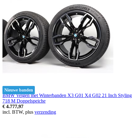
Nieuwe banden
BMW Velgen met Winterbanden X3 G01 X4 G02 21 Inch Styling
718 M Doppelspeiche
€ 4.777,97
incl. BTW, plus
verzending