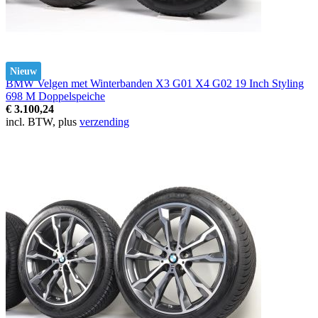
Nieuw
BMW Velgen met Winterbanden X3 G01 X4 G02 19 Inch Styling
698 M Doppelspeiche
€ 3.100,24
incl. BTW, plus
verzending