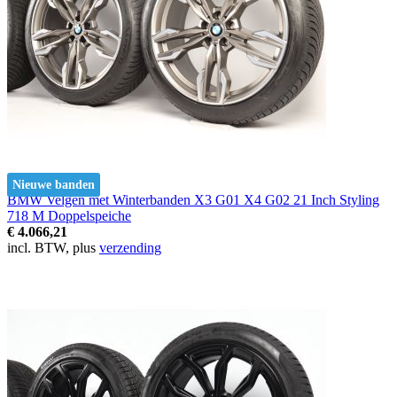
Nieuwe banden
BMW Velgen met Winterbanden X3 G01 X4 G02 21 Inch Styling
718 M Doppelspeiche
€ 4.066,21
incl. BTW, plus
verzending