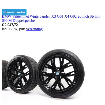
Nieuwe banden
BMW Velgen met Winterbanden X3 G01 X4 G02 20 Inch Styling
699 M Doppelspeiche
€ 2.947,72
incl. BTW, plus
verzending