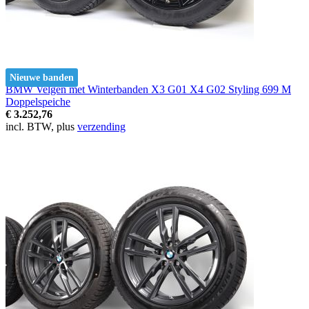
Nieuwe banden
BMW Velgen met Winterbanden X3 G01 X4 G02 Styling 699 M
Doppelspeiche
€ 3.252,76
incl. BTW, plus
verzending