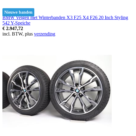
Nieuwe banden
BMW Velgen met Winterbanden X3 F25 X4 F26 20 Inch Styling
542 Y-Speiche
€ 2.947,72
incl. BTW, plus
verzending