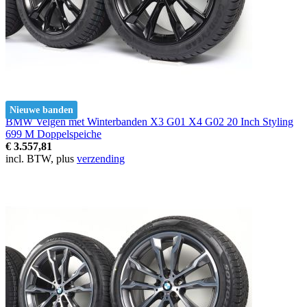
Nieuwe banden
BMW Velgen met Winterbanden X3 G01 X4 G02 20 Inch Styling
699 M Doppelspeiche
€ 3.557,81
incl. BTW, plus
verzending