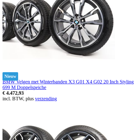
Nieuw
BMW Velgen met Winterbanden X3 G01 X4 G02 20 Inch Styling
699 M Doppelspeiche
€ 4.472,93
incl. BTW, plus
verzending