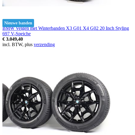
Nieuwe banden
BMW Velgen met Winterbanden X3 G01 X4 G02 20 Inch Styling
697 V-Speiche
€ 3.049,40
incl. BTW, plus
verzending