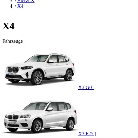
/
BMW X
/
X4
X4
Fahrzeuge
X3 G01
X3 F25 )