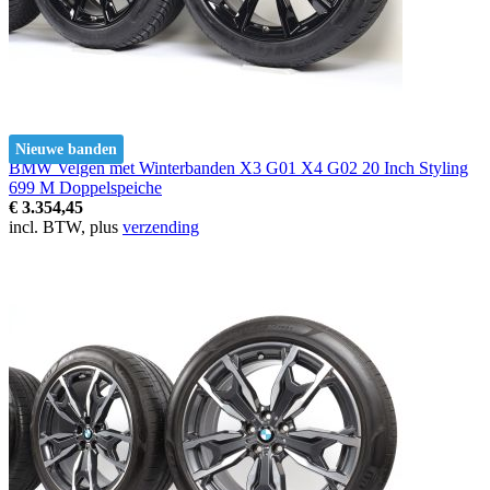
Nieuwe banden
BMW Velgen met Winterbanden X3 G01 X4 G02 20 Inch Styling
699 M Doppelspeiche
€ 3.354,45
incl. BTW, plus
verzending