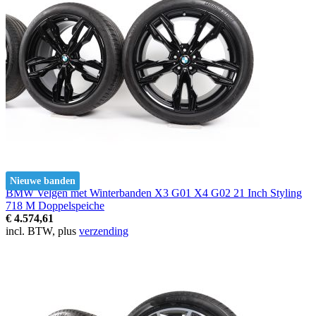
Nieuwe banden
BMW Velgen met Winterbanden X3 G01 X4 G02 21 Inch Styling
718 M Doppelspeiche
€ 4.574,61
incl. BTW, plus
verzending