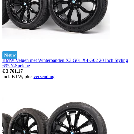
Nieuw
BMW Velgen met Winterbanden X3 G01 X4 G02 20 Inch Styling
695 Y-Speiche
€ 3.761,17
incl. BTW, plus
verzending