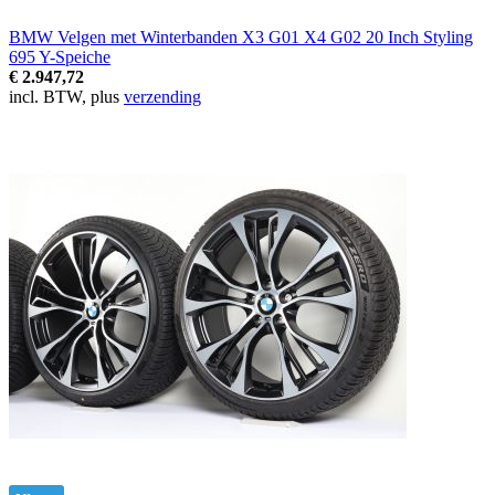
BMW Velgen met Winterbanden X3 G01 X4 G02 20 Inch Styling
695 Y-Speiche
€ 2.947,72
incl. BTW, plus
verzending