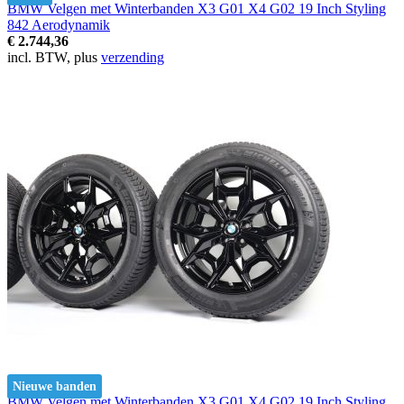
BMW Velgen met Winterbanden X3 G01 X4 G02 19 Inch Styling
842 Aerodynamik
€ 2.744,36
incl. BTW, plus
verzending
Nieuwe banden
BMW Velgen met Winterbanden X3 G01 X4 G02 19 Inch Styling