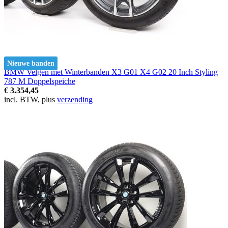
Nieuwe banden
BMW Velgen met Winterbanden X3 G01 X4 G02 20 Inch Styling
787 M Doppelspeiche
€ 3.354,45
incl. BTW, plus
verzending