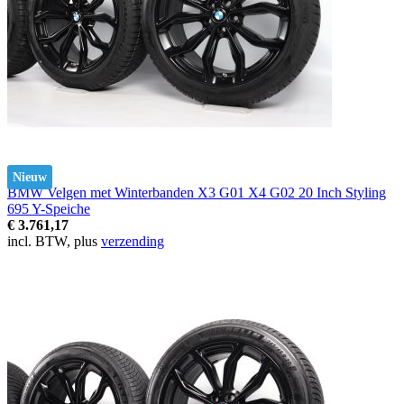
Nieuw
BMW Velgen met Winterbanden X3 G01 X4 G02 20 Inch Styling
695 Y-Speiche
€ 3.761,17
incl. BTW, plus
verzending