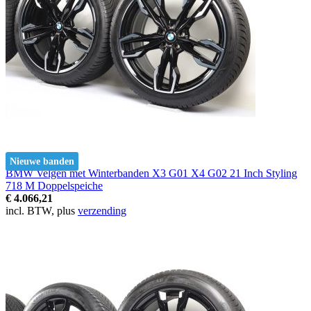
Nieuwe banden
BMW Velgen met Winterbanden X3 G01 X4 G02 21 Inch Styling
718 M Doppelspeiche
€ 4.066,21
incl. BTW, plus
verzending