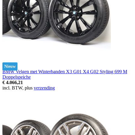
Nieuw
BMW Velgen met Winterbanden X3 G01 X4 G02 Styling 699 M
Doppelspeiche
€ 4.066,21
incl. BTW, plus
verzending