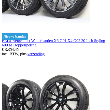
Nieuwe banden
BMW Velgen met Winterbanden X3 G01 X4 G02 20 Inch Styling
699 M Doppelspeiche
€ 3.354,45
incl. BTW, plus
verzending