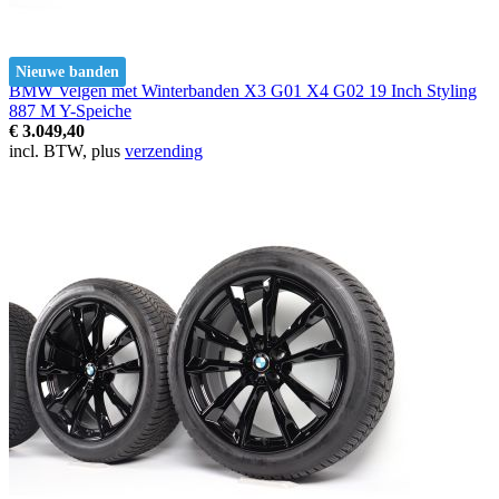
Nieuwe banden
BMW Velgen met Winterbanden X3 G01 X4 G02 19 Inch Styling
887 M Y-Speiche
€ 3.049,40
incl. BTW, plus
verzending