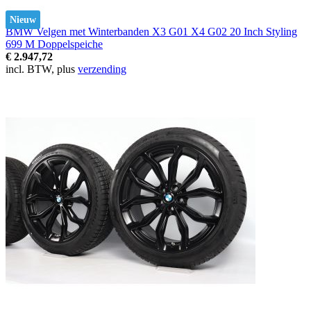
Nieuw
BMW Velgen met Winterbanden X3 G01 X4 G02 20 Inch Styling
699 M Doppelspeiche
€ 2.947,72
incl. BTW, plus
verzending