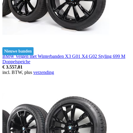
Nieuwe banden
BMW Velgen met Winterbanden X3 G01 X4 G02 Styling 699 M
Doppelspeiche
€ 3.557,81
incl. BTW, plus
verzending