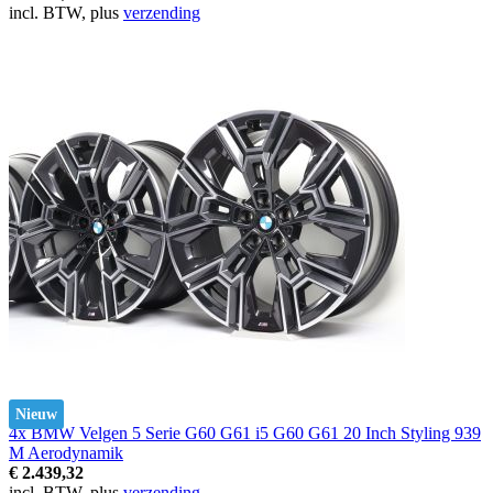
incl. BTW, plus
verzending
Nieuw
4x BMW Velgen 5 Serie G60 G61 i5 G60 G61 20 Inch Styling 939
M Aerodynamik
€ 2.439,32
incl. BTW, plus
verzending