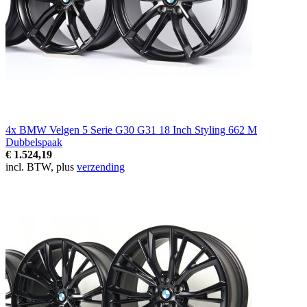
4x BMW Velgen 5 Serie G30 G31 18 Inch Styling 662 M
Dubbelspaak
€ 1.524,19
incl. BTW, plus
verzending