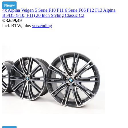
Nieuw
4x Alpina Velgen 5 Serie F10 F11 6 Serie F06 F12 F13 Alpina
B5/D5 (F10, F11) 20 Inch Styling Classic C2
€ 3.659,49
incl. BTW, plus
verzending