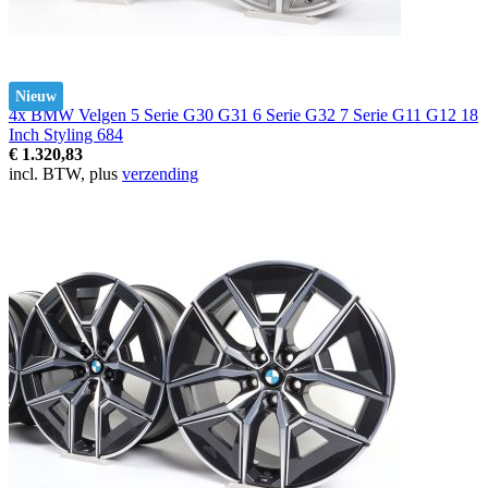
Nieuw
4x BMW Velgen 5 Serie G30 G31 6 Serie G32 7 Serie G11 G12 18
Inch Styling 684
€ 1.320,83
incl. BTW, plus
verzending