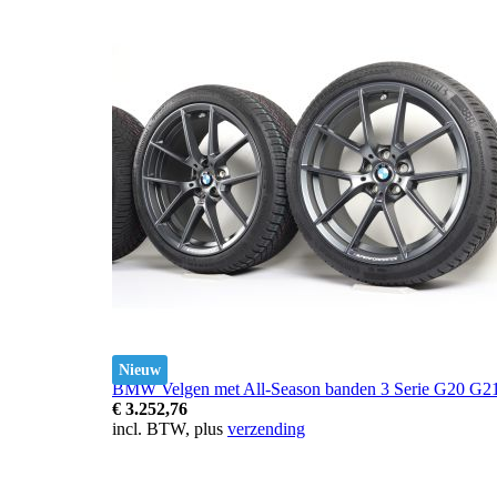
Nieuw
BMW Velgen met All-Season banden 3 Serie G20 G21 
€ 3.252,76
incl. BTW, plus
verzending