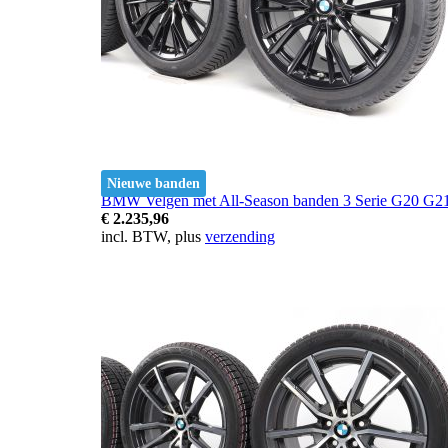
Nieuwe banden
BMW Velgen met All-Season banden 3 Serie G20 G21 
€ 2.235,96
incl. BTW, plus
verzending