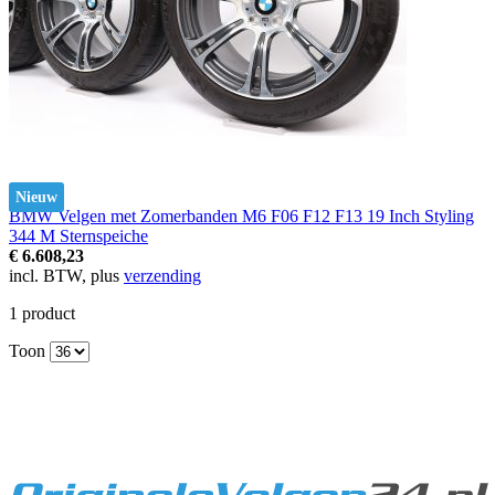
Nieuw
BMW Velgen met Zomerbanden M6 F06 F12 F13 19 Inch Styling
344 M Sternspeiche
€ 6.608,23
incl. BTW, plus
verzending
1
product
Toon